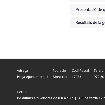
Presentació de q
Resultats de la g
Adreça
Població
Codi Postal
Telèfo
Plaça Ajuntament, 1
Mont-ras
17253
972 30
Horari
De dilluns a divendres de 8 h a 13 h | Dilluns tarda 17 