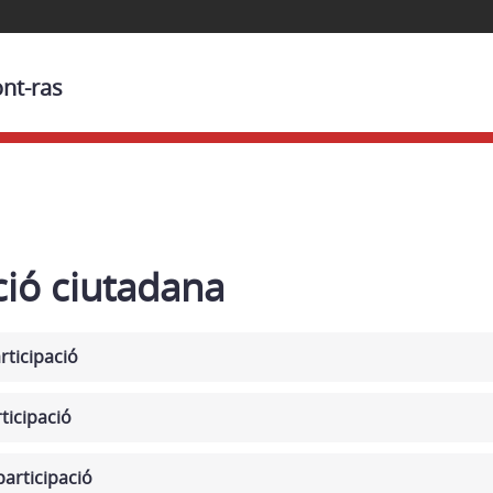
ont-ras
ció ciutadana
rticipació
ticipació
articipació