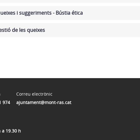
ueixes i suggeriments - Bústia ética
estió de les queixes
n
Correu electrònic
1 974
ajuntament@mont-ras.cat
h a 19.30 h